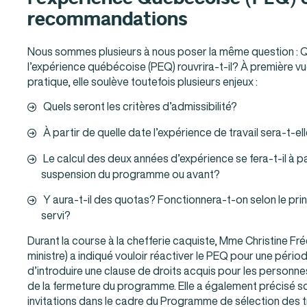
recommandations
Nous sommes plusieurs à nous poser la même question :
l’expérience québécoise (PEQ) rouvrira-t-il? À première vue,
pratique, elle soulève toutefois plusieurs enjeux :
Quels seront les critères d’admissibilité?
À partir de quelle date l’expérience de travail sera-t-e
Le calcul des deux années d’expérience se fera-t-il à pa
suspension du programme ou avant?
Y aura-t-il des quotas? Fonctionnera-t-on selon le prin
servi?
Durant la course à la chefferie caquiste, Mme Christine Fré
ministre) a indiqué vouloir réactiver le PEQ pour une péri
d’introduire une clause de droits acquis pour les perso
de la fermeture du programme. Elle a également précisé son
invitations dans le cadre du Programme de sélection des tra