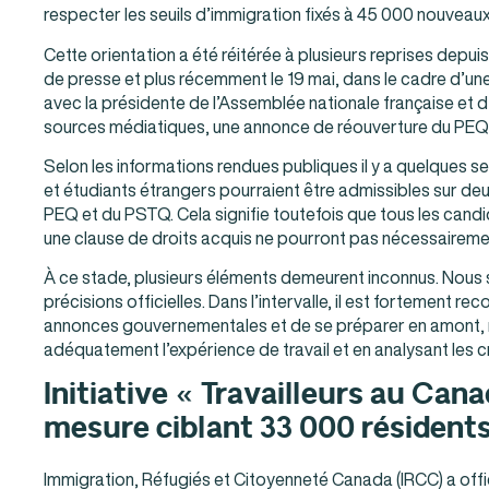
respecter les seuils d’immigration fixés à 45 000 nouveau
Cette orientation a été réitérée à plusieurs reprises dep
de presse et plus récemment le 19 mai, dans le cadre d’une
avec la présidente de l’Assemblée nationale française et d
sources médiatiques, une annonce de réouverture du PEQ ser
Selon les informations rendues publiques il y a quelques se
et étudiants étrangers pourraient être admissibles sur deu
PEQ et du PSTQ. Cela signifie toutefois que tous les cand
une clause de droits acquis ne pourront pas nécessairemen
À ce stade, plusieurs éléments demeurent inconnus. Nous
précisions officielles. Dans l’intervalle, il est fortement 
annonces gouvernementales et de se préparer en amont
adéquatement l’expérience de travail et en analysant les c
Initiative « Travailleurs au Cana
mesure ciblant 33 000 résident
Immigration, Réfugiés et Citoyenneté Canada (IRCC) a offic