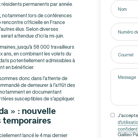
Untitled
x résidents permanents par année.
(Nécessaire)
uis, notamment lors de conférences
 rencontre officielle en France
Phone
’autres élus. Selon diverses
ait attendue d’ici la mi-juin.
maines, jusqu’à 58 000 travailleurs
Email
x ans, en combinant les volets du
(Nécessaire)
idats potentiellement admissibles à
t en bénéficier.
Untitled
(Nécessaire)
 sommes donc dans l’attente de
recommandé de demeurer à l’affût des
, notamment en documentant
ritères susceptibles de s’appliquer.
da » : nouvelle
UNTITLED
J’accepte
s temporaires
d'utilisati
(NÉCESSAIRE)
confidenti
Galileo P
iellement lancé le 4 mai dernier