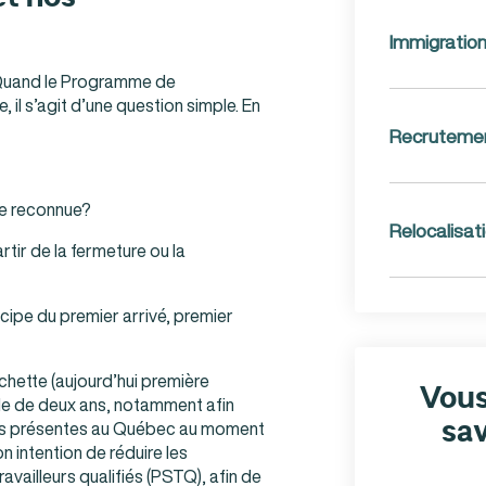
Immigratio
 Quand le Programme de
 il s’agit d’une question simple. En
Recruteme
lle reconnue?
Relocalisat
rtir de la fermeture ou la
cipe du premier arrivé, premier
chette (aujourd’hui première
Vous
ode de deux ans, notamment afin
sav
nnes présentes au Québec au moment
 intention de réduire les
vailleurs qualifiés (PSTQ), afin de