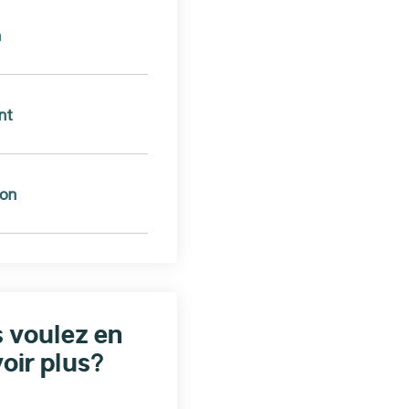
n
nt
ion
 voulez en
oir plus?