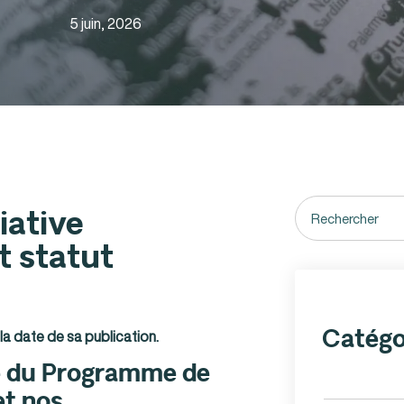
5 juin, 2026
iative
t statut
Catégo
la date de sa publication.
re du Programme de
et nos