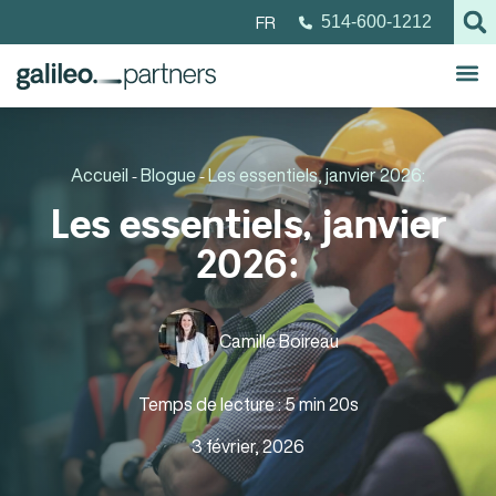
FR
514-600-1212
Accueil
Blogue
Les essentiels, janvier 2026:
-
-
Les essentiels, janvier
2026:
Camille Boireau
Temps de lecture : 5 min 20s
3 février, 2026