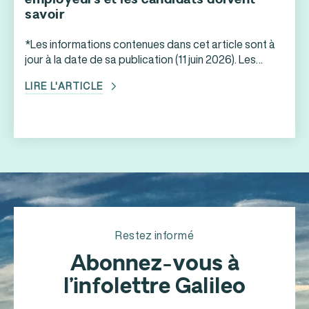
savoir
*Les informations contenues dans cet article sont à
jour à la date de sa publication (11 juin 2026). Les
formulaires et critères détaillés seront disponibles
LIRE L'ARTICLE
sur Québec.ca à compter du 17 juin 2026. Le retour
attendu du PEQ : une seconde chance pour des
milliers de candidats Le 10 juin 2026, le ministre de
l’Immigration, […]
Restez informé
Abonnez-vous à
l’infolettre Galileo