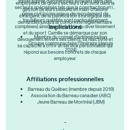
travail auprès d’entreprises évoluant dans des
employeurs de divers secteurs d’activité dans la
secteurs spécialisés tels que la construction et le
gestion de leurs besoins en main-d’œuvre
génie civil (où les enjeux de recrutement de
étrangère; de la planification stratégique des
travailleurs qualifiés sont particulièrement
demandes jusqu’à la conformité réglementaire.
complexes) ainsi que l’industrie du divertissement
Implications
et du sport. Camille se démarque par son
Membre du conseil d’administration;
dévouement envers ses clients; sa réactivité et
Groupe communautaire l’Itinéraire (depuis
sa capacité à offrir un service personnalisé qui
2024)
répond aux besoins concrets de chaque
employeur.
Affiliations professionnelles
Barreau du Québec (membre depuis 2019)
Association du Barreau canadien (ABC)
Jeune Barreau de Montréal (JBM)
-