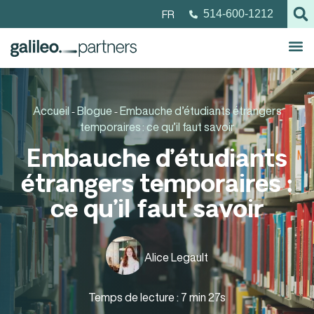
FR
514-600-1212
Accueil
Blogue
Embauche d’étudiants étrangers
-
-
temporaires : ce qu’il faut savoir
Embauche d’étudiants
étrangers temporaires :
ce qu’il faut savoir
Alice Legault
Temps de lecture : 7 min 27s