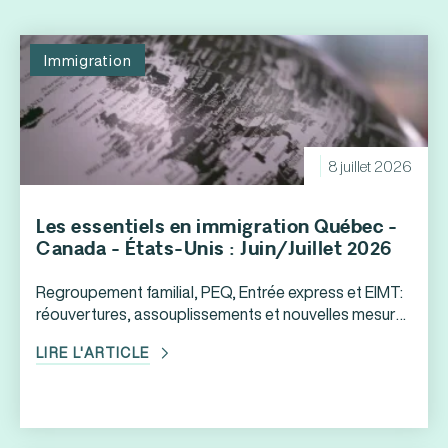
Immigration
8 juillet 2026
Les essentiels en immigration Québec -
Canada - États-Unis : Juin/Juillet 2026
Regroupement familial, PEQ, Entrée express et EIMT:
réouvertures, assouplissements et nouvelles mesures
à surveiller *Les informations contenues dans cet
LIRE L'ARTICLE
article sont à jour à la date de sa publication.
Regroupement familial au Québec: reprise graduelle
des demandes dès juillet 2026 Après plusieurs mois
d’attente, le ministère de l’Immigration, de la
Francisation et de l’Intégration du […]