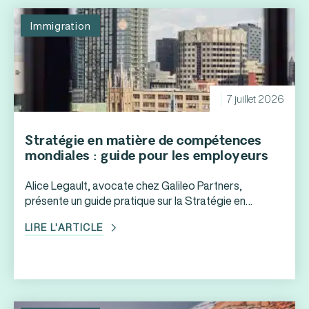
Immigration
7 juillet 2026
Stratégie en matière de compétences
mondiales : guide pour les employeurs
Alice Legault, avocate chez Galileo Partners,
présente un guide pratique sur la Stratégie en
matière de compétences mondiales (SCM), un
LIRE L'ARTICLE
programme visant à faciliter et à accélérer
l'embauche de talents étrangers spécialisés par les
employeurs canadiens. L'auteure résume les
principaux avantages offerts par la SCM, notamment
le traitement accéléré de certaines demandes de
permis de travail, les dispenses applicables à