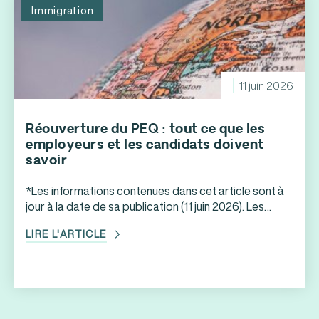
Immigration
certains mandats de courte durée ainsi que le mode
de service réservé à certains employeurs
admissibles.
11 juin 2026
Réouverture du PEQ : tout ce que les
employeurs et les candidats doivent
savoir
*Les informations contenues dans cet article sont à
jour à la date de sa publication (11 juin 2026). Les
formulaires et critères détaillés seront disponibles
LIRE L'ARTICLE
sur Québec.ca à compter du 17 juin 2026. Le retour
attendu du PEQ : une seconde chance pour des
milliers de candidats Le 10 juin 2026, le ministre de
l’Immigration, […]