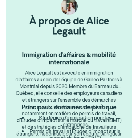
À propos de Alice
Legault
Immigration d’affaires & mobilité
internationale
Alice Legault est avocate en immigration
d’affaires au sein de l’équipe de Galileo Partners à
Montréal depuis 2020. Membre du Barreau du
Québec, elle conseille des employeurs canadiens
et étrangers sur l’ensemble des démarches
d’immigration au Canada et au Québec;
Principaux domaines de pratique
notamment en matière de permis de travail,
Stratégies d’immigration pour les
d’Études d’impact sur le marché du travail (EIMT)
entreprises
et de stratégies d’embauche de travailleurs
Permis de travail et Études d’impact sur le
étrangers. Reconnue pour son écoute, sa rigueur
marché du travail (EIMT)