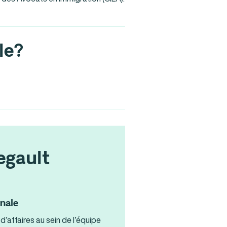
le?
egault
onale
d’affaires au sein de l’équipe