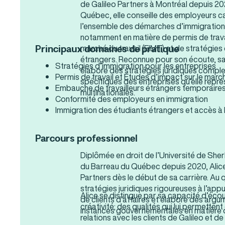
de Galileo Partners à Montréal depuis 2
Québec, elle conseille des employeurs c
l’ensemble des démarches d’immigration
notamment en matière de permis de travai
marché du travail (EIMT) et de stratégies
Principaux domaines de pratique
étrangers. Reconnue pour son écoute, sa r
Stratégies d’immigration pour les entreprises
élabore des stratégies juridiques compl
Permis de travail et Études d’impact sur le march
spécifiques des entreprises qu’elle repr
Embauche de travailleurs étrangers temporaire
multinationales.
Conformité des employeurs en immigration
Immigration des étudiants étrangers et accès à
Parcours professionnel
Diplômée en droit de l’Université de She
du Barreau du Québec depuis 2020, Alice 
Partners dès le début de sa carrière. Au 
stratégies juridiques rigoureuses à l’ap
Alice se distingue par sa capacité d’écout
de clients d’affaires et élabore des argu
créativité; des qualités qui lui permette
instances gouvernementales en matière d
relations avec les clients de Galileo et d