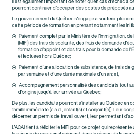
Il est également important de noter qu’en cas d’échec à c
pourront continuer d’occuper des postes de préposés aux
Le gouvernement du Québec s’engage à soutenir pleineme
cette période de formation en prenant notamment les initia
Paiement complet par le Ministère de l’Immigration, de l
(MIFI) des frais de scolarité, des frais de demande d’équ
formation d’appoint et des frais pour la demande de l
effectuées hors Québec;
Paiement d’une allocation de subsistance, de frais de
par semaine et d’une durée maximale d’un an; et,
Accompagnement personnalisé des candidats tout au 
d’origine jusqu’à leur arrivée au Québec;
De plus, les candidats pourront s’installer au Québec en
famille immédiate (c.a.d., enfant(s) et conjoint(e)). Leur co
décerner un permis de travail ouvert, leur permettant d’ac
L’ACAI tient à féliciter le MIFI pour ce projet qui représent
la pénurie de personnel soignant dans le réseau de la san