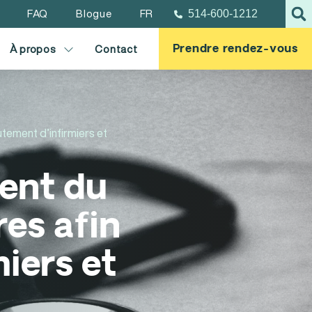
FAQ
Blogue
FR
514-600-1212
Prendre rendez-vous
À propos
Contact
utement d’infirmiers et
ment du
es afin
miers et