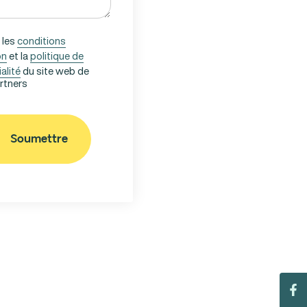
 les
conditions
on
et la
politique de
alité
du site web de
artners
Soumettre