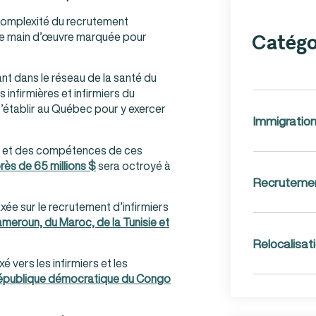
 complexité du recrutement
e de main d’œuvre marquée pour
Catégo
nt dans le réseau de la santé du
infirmières et infirmiers du
’établir au Québec pour y exercer
Immigratio
es et des compétences de ces
rès de 65 millions $
sera octroyé à
Recruteme
axée sur le recrutement d’infirmiers
Cameroun, du Maroc, de la Tunisie et
Relocalisat
 vers les infirmiers et les
a République démocratique du Congo