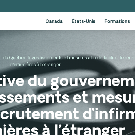
Canada
États-Unis
Formations
 du Québec: Investissements et mesures afin de faciliter le recr
d’infirmières à l’étranger
ative du gouverne
issements et mesur
recrutement d’infir
mières à l’étranger