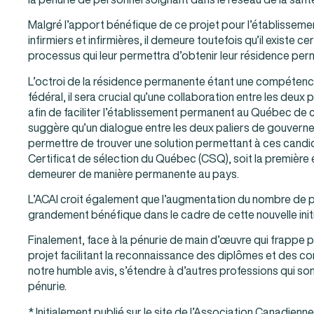
Malgré l’apport bénéfique de ce projet pour l’établisse
infirmiers et infirmières, il demeure toutefois qu’il existe 
processus qui leur permettra d’obtenir leur résidence pe
L’octroi de la résidence permanente étant une compéten
fédéral, il sera crucial qu’une collaboration entre les deux
afin de faciliter l’établissement permanent au Québec de 
suggère qu’un dialogue entre les deux paliers de gouver
permettre de trouver une solution permettant à ces candid
Certificat de sélection du Québec (CSQ), soit la première 
demeurer de manière permanente au pays.
L’ACAI croit également que l’augmentation du nombre de p
grandement bénéfique dans le cadre de cette nouvelle initi
Finalement, face à la pénurie de main d’œuvre qui frappe p
projet facilitant la reconnaissance des diplômes et des 
notre humble avis, s’étendre à d’autres professions qui so
pénurie.
* Initialement publié sur le site de l’Association Canadien