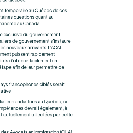
ment temporaire au Québec de ces
certaines questions quant au
rmanente au Canada.
ce exclusive du gouvernement
 paliers de gouvernement s’instaure
ces nouveaux arrivants. L’ACAI
nement puissent rapidement
ats d’obtenir facilement un
étape afin de leur permettre de
ays francophones ciblés serait
ative.
lusieurs industries au Québec, ce
compétences devrait également, à
nt actuellement affectées par cette
ne des Avocats en Immigration (CILA).