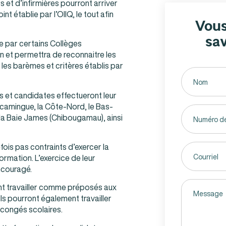
s et d’infirmières pourront arriver
 établie par l’OIIQ, le tout afin
Vous
sav
e par certains Collèges
n et permettra de reconnaitre les
les barèmes et critères établis par
Untitled
(Nécessaire)
s et candidates effectueront leur
iscamingue, la Côte-Nord, le Bas-
Phone
la Baie James (Chibougamau), ainsi
Email
fois pas contraints d’exercer la
(Nécessaire)
ormation. L’exercice de leur
ncouragé.
Untitled
nt travailler comme préposés aux
(Nécessaire)
ls pourront également travailler
 congés scolaires.