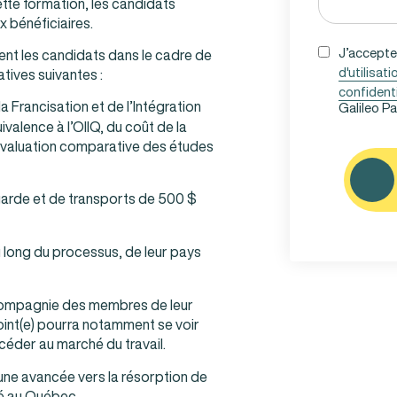
ette formation, les candidats
 bénéficiaires.
UNTITLED
J’accepte
nt les candidats dans le cadre de
d'utilisati
tives suivantes :
(NÉCESSAIRE)
confidenti
a Francisation et de l’Intégration
Galileo P
ivalence à l’OIIQ, du coût de la
CAPTCHA
’Évaluation comparative des études
 garde et de transports de 500 $
long du processus, de leur pays
 compagnie des membres de leur
njoint(e) pourra notamment se voir
céder au marché du travail.
e une avancée vers la résorption de
té au Québec.