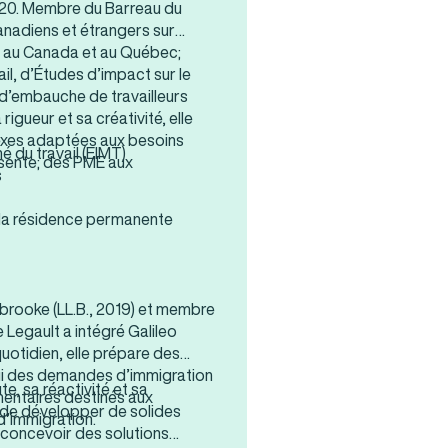
020. Membre du Barreau du
anadiens et étrangers sur
 au Canada et au Québec;
l, d’Études d’impact sur le
 d’embauche de travailleurs
igueur et sa créativité, elle
exes adaptées aux besoins
é du travail (EIMT)
ésente; des PME aux
s
 la résidence permanente
rbrooke (LL.B., 2019) et membre
Legault a intégré Galileo
quotidien, elle prépare des
pui des demandes d’immigration
e, sa réactivité et sa
mentaires destinés aux
nt de développer de solides
’immigration.
e concevoir des solutions