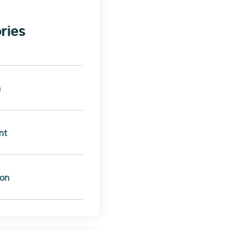
ries
n
nt
ion